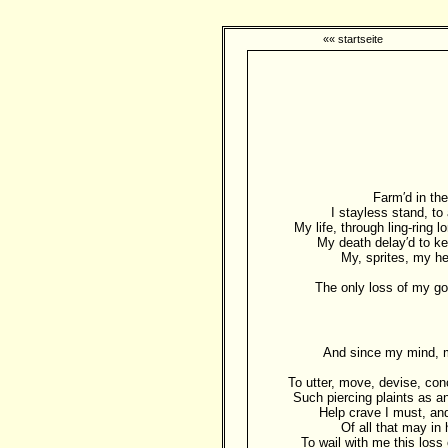
«« startseite
Farm′d in the
I stayless stand, t
My life, through ling-ring l
My death delay′d to ke
My, sprites, my he
The only loss of my go
And since my mind, 
To utter, move, devise, con
Such piercing plaints as a
Help crave I must, and
Of all that may in 
To wail with me this loss 