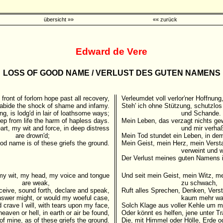
übersicht »»
«« zurück
Edward de Vere
LOSS OF GOOD NAME / VERLUST DES GUTEN NAMENS
 front of forlorn hope past all recovery,
Verleumdet voll verlor′ner Hoffnung
o abide the shock of shame and infamy.
Steh′ ich ohne Stützung, schutzl
ong, is lodg′d in lair of loathsome ways;
und Schande.
ep from life the harm of hapless days.
Mein Leben, das verzagt nichts ge
art, my wit and force, in deep distress
und mir verhaßt
are drown′d;
Mein Tod stundet ein Leben, in dem
od name is of these griefs the ground.
Mein Geist, mein Herz, mein Verst
verweint und wu
Der Verlust meines guten Namens i
my wit, my head, my voice and tongue
Und seit mein Geist, mein Witz, 
are weak,
zu schwach,
ceive, sound forth, declare and speak,
Ruft alles Sprechen, Denken, Vers
nswer might, or would my woeful case,
kaum mehr wac
 crave I will, with tears upon my face,
Solch Klage aus voller Kehle um m
heaven or hell, in earth or air be found,
Oder könnt es helfen, jene unter T
of mine, as of these griefs the ground.
Die, mit Himmel oder Hölle, Erde o