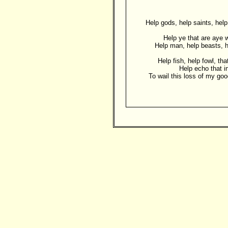
Help gods, help saints, hel
Help ye that are aye w
Help man, help beasts, h
Help fish, help fowl, tha
Help echo that in
To wail this loss of my go
Besucher: