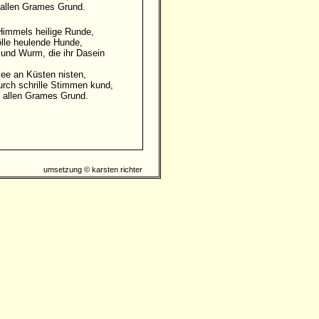
 allen Grames Grund.
 Himmels heilige Runde,
Hölle heulende Hunde,
h und Wurm, die ihr Dasein
See an Küsten nisten,
 durch schrille Stimmen kund,
 allen Grames Grund.
umsetzung © karsten richter