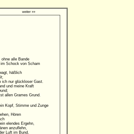
weiter »»
, ohne alle Bande
os im Schock von Scham
wagt, häßlich
;
 ich nur glückloser Gast.
and und meine Kraft
nd;
st allen Grames Grund.
mein Kopf, Stimme und Zunge
tehen, Hören
h
ein elendes Ergehn,
ränen anzuflehn,
der Luft im Bund,