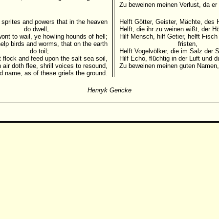
Zu beweinen meinen Verlust, da er
p sprites and powers that in the heaven
Helft Götter, Geister, Mächte, des
do dwell,
Helft, die ihr zu weinen wißt, der 
ont to wail, ye howling hounds of hell;
Hilf Mensch, hilf Getier, helft Fisc
elp birds and worms, that on the earth
fristen,
do toil;
Helft Vogelvölker, die im Salz der 
t flock and feed upon the salt sea soil,
Hilf Echo, flüchtig in der Luft und
 air doth flee, shrill voices to resound,
Zu beweinen meinen guten Namen,
od name, as of these griefs the ground.
Henryk Gericke