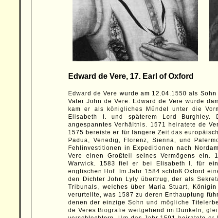
Edward de Vere, 17. Earl of Oxford
Edward de Vere wurde am 12.04.1550 als Sohn d
Vater John de Vere. Edward de Vere wurde dami
kam er als königliches Mündel unter die Vorm
Elisabeth I. und späterem Lord Burghley.
angespanntes Verhältnis. 1571 heiratete de Ve
1575 bereiste er für längere Zeit das europäisc
Padua, Venedig, Florenz, Sienna, und Palerm
Fehlinvestitionen in Expeditionen nach Norda
Vere einen Großteil seines Vermögens ein. 
Warwick. 1583 fiel er bei Elisabeth I. für e
englischen Hof. Im Jahr 1584 schloß Oxford eine
den Dichter John Lyly übertrug, der als Sekre
Tribunals, welches über Maria Stuart, Königi
verurteilte, was 1587 zu deren Enthauptung führ
denen der einzige Sohn und mögliche Titelerbe
de Veres Biografie weitgehend im Dunkeln, gle