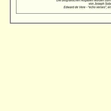
Die biografischen Angaben wurden zum
von Joseph Sob
Edward de Vere - “echo verses”, e
Besucher: