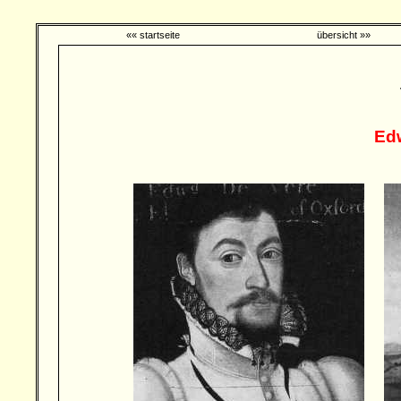
«« startseite
übersicht »»
Ed