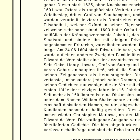
verschlechtern. Um das Jahr 1591 heiratete e
gebar. Dieser starb 1625, ohne Nachkommenscha
1601 war Oxford als ranghöchster Vertreter d
Wriothesley, dritter Graf von Southampton, un
wurden verurteilt, letzterer als Drahtzieher
Elisabeth I., welcher Oxford in seiner Eigens
zeitweise sehr nahe stand. 1603 hatte Oxford s
anläßlich der Krönungszeremonie Jakob I., das S
Staatsrat und stattete ihn mit einigen Pri
angestammten Erbrechts, vorenthalten wurden.
lange. Am 24.06.1604 starb Edward de Vere, verm
wurde auf einen anderen Zweig der Familie über
Edward de Vere stellte eine der exzentrischste
Sein Onkel Henry Howard, Graf von Surrey und H
Veres Geburt enthaupten ließ, schuf die Sone
seinen Zeitgenossen als herausragender Dic
verfasste, insbesondere jedoch seine Dramen, 
seinen Gedichten nur wenige, die de Vere mit ei
ersten Hälfte der siebziger Jahre des 16. Jahrh
Seit mehr als 150 Jahren ist eine Diskussion u
unter dem Namen William Shakespeare erschi
ernsthaft diskutierten Namen, wurde, abgesehe
Kandidaten besonders heftig gestritten. Dies
immer wieder Christopher Marlowe, ab der Mi
Edward de Vere. Die vorliegende Ausgabe vers
überlieferten Gedichte. Die hier abgedruckte
Verfasserschaftsfrage und sind ein Echo ihrer D