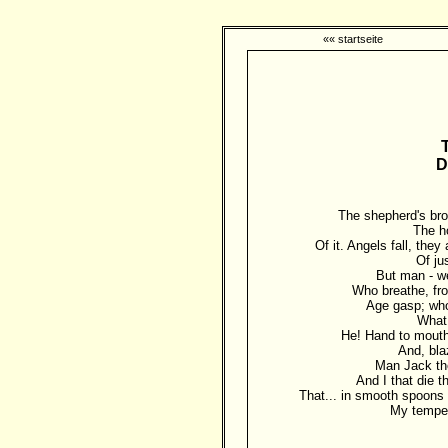
«« startseite
D
The shepherd's brow
The h
Of it. Angels fall, the
Of ju
But man - we
Who breathe, fr
Age gasp; who
What 
He! Hand to mouth
And, bla
Man Jack the
And I that die t
That... in smooth spoons 
My tempes