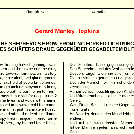
übersicht »»
«« zurück
Gerard Manley Hopkins
THE SHEPHERD'S BROW, FRONTING FORKED LIGHTNING 
ES SCHÄFERS BRAUE, GEGENÜBER GEGABELTEM BLI
, fronting forked lightning, owns
Des Schäfers Braue, gegenüber gegab
orror and the havoc and the glory
Den Schrecken und das Verheerende u
y are towers, from heaven - a story
Dessen. Engel fallen, sie sind Türme
st, majestical, and giants groans.
Die mit sich ein gerechtes und gewalt
, scaffold of score brittle bones;
Doch der Mensch - wir, knirschende
om groundlong babyhood to hoary
verschnürt,
se breath is our memento mori -
Atmen schwer, bäuchlings von Kindhe
bass is our viol for tragic tones?
Und Alter keuchend; ist unser meme
 he lives, and voids with shame;
Geleit.
zoned in however bold the name,
Was für ein Bass ist unsere Geige, w
 man is, just; his mate a hussy.
Töne rührt?
hese deaths, that feed this flame,
Er! Von der Hand in den Mund lebt er
spy life's masque mirrored: tame
entleert;
t there, my fire and fever fussy.
Und, mit gleichwohl dreistem Namen
Ist der Mann ein jedermann, wohl wah
Dirne.