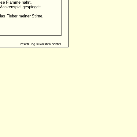
iese Flamme nährt,
 Maskenspiel gespiegelt
as Fieber meiner Stirne.
umsetzung © karsten richter