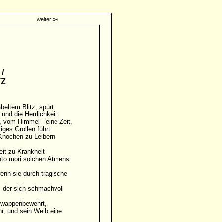
weiter »»
/
TZ
eltem Blitz, spürt
nd die Herrlichkeit
, vom Himmel - eine Zeit,
iges Grollen führt.
 Knochen zu Leibern
it zu Krankheit
nto mori solchen Atmens
enn sie durch tragische
, der sich schmachvoll
 wappenbewehrt,
r, und sein Weib eine